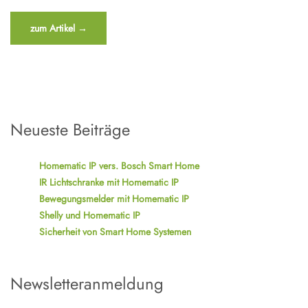
“Förderung
zum Artikel
→
für
Smart
Home
Systeme”
Neueste Beiträge
Homematic IP vers. Bosch Smart Home
IR Lichtschranke mit Homematic IP
Bewegungsmelder mit Homematic IP
Shelly und Homematic IP
Sicherheit von Smart Home Systemen
Newsletteranmeldung