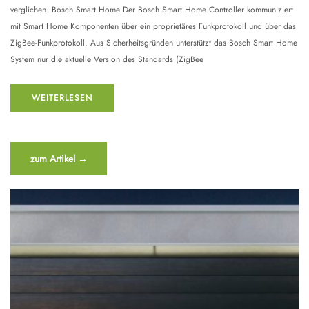
verglichen. Bosch Smart Home Der Bosch Smart Home Controller kommuniziert
mit Smart Home Komponenten über ein proprietäres Funkprotokoll und über das
ZigBee-Funkprotokoll. Aus Sicherheitsgründen unterstützt das Bosch Smart Home
System nur die aktuelle Version des Standards (ZigBee
WEITERLESEN
“Homematic
zum Artikel
→
IP
vers.
Bosch
Smart
Home”