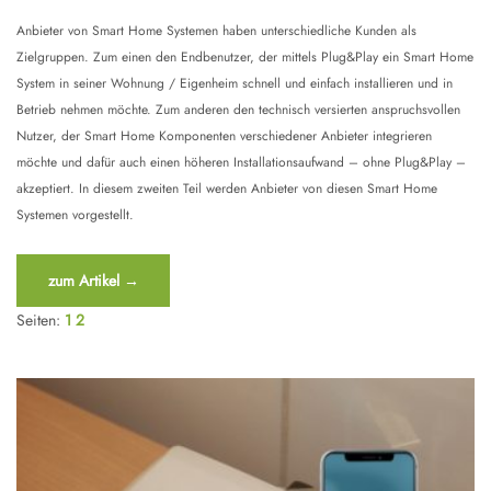
Anbieter von Smart Home Systemen haben unterschiedliche Kunden als
Zielgruppen. Zum einen den Endbenutzer, der mittels Plug&Play ein Smart Home
System in seiner Wohnung / Eigenheim schnell und einfach installieren und in
Betrieb nehmen möchte. Zum anderen den technisch versierten anspruchsvollen
Nutzer, der Smart Home Komponenten verschiedener Anbieter integrieren
möchte und dafür auch einen höheren Installationsaufwand – ohne Plug&Play –
akzeptiert. In diesem zweiten Teil werden Anbieter von diesen Smart Home
Systemen vorgestellt.
“Smart
zum Artikel
→
Wohnen
Seiten:
1
2
–
Teil
2”