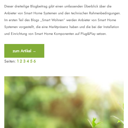
Dieser dreiteilige Blogbeitrag gibt einen umfassenden Überblick über die
Anbieter von Smart Home Systemen und den technischen Rahmenbedingungen.
Im ersten Teil des Blogs „Smart Wohnen“ werden Anbieter von Smart Home
Systemen vorgestellt, die eine Marktpräsenz haben und die bei der Installation
und Einrichtung von Smart Home Komponenten auf Plug&Play setzen.
“Smart
zum Artikel
→
Wohnen
Seiten:
1
2
3
4
5
6
–
Teil
1”