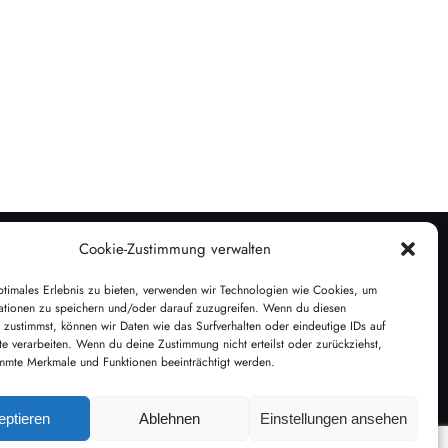
Cookie-Zustimmung verwalten
ptimales Erlebnis zu bieten, verwenden wir Technologien wie Cookies, um
Impressum
ationen zu speichern und/oder darauf zuzugreifen. Wenn du diesen
Datenschutz
 zustimmst, können wir Daten wie das Surfverhalten oder eindeutige IDs auf
AGB
te verarbeiten. Wenn du deine Zustimmung nicht erteilst oder zurückziehst,
mmte Merkmale und Funktionen beeinträchtigt werden.
Disclaimer
Cookie-Richtlinie (EU)
eptieren
Ablehnen
Einstellungen ansehen