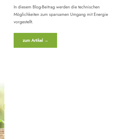
In diesem Blog-Beitrag werden die technischen
Möglichkeiten zum sparsamen Umgang mit Energie
vorgestellt.
“Energie
zum Artikel
→
sparen
mit
Smart
Home
Systemen”