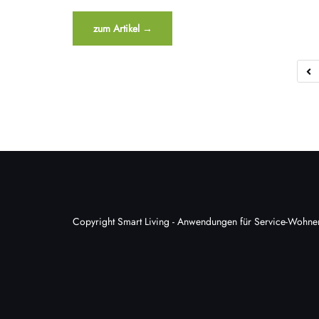
“Förderung
zum Artikel
→
für
B
Smart
Home
Systeme”
Copyright Smart Living - Anwendungen für Service-Woh