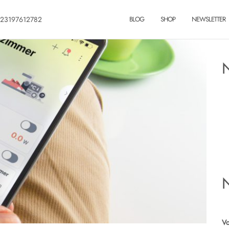
23197612782
BLOG
SHOP
NEWSLETTER
N
Vo