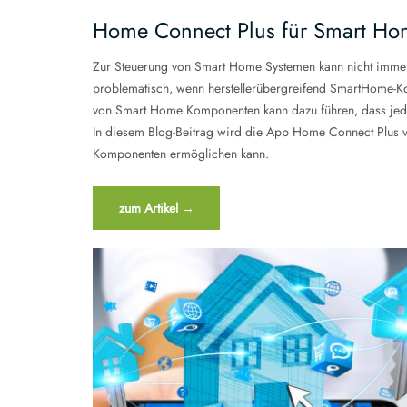
Home Connect Plus für Smart Ho
Zur Steuerung von Smart Home Systemen kann nicht immer
problematisch, wenn herstellerübergreifend SmartHome-K
von Smart Home Komponenten kann dazu führen, dass jede 
In diesem Blog-Beitrag wird die App Home Connect Plus v
Komponenten ermöglichen kann.
“Home
zum Artikel
→
Connect
Plus
für
Smart
Home
Systeme”