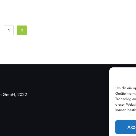
eitragsnavigation
1
2
Um dir ein o
Geräteinform
nen GmbH, 2022
Technologien
dieser Websi
können besti
Akz