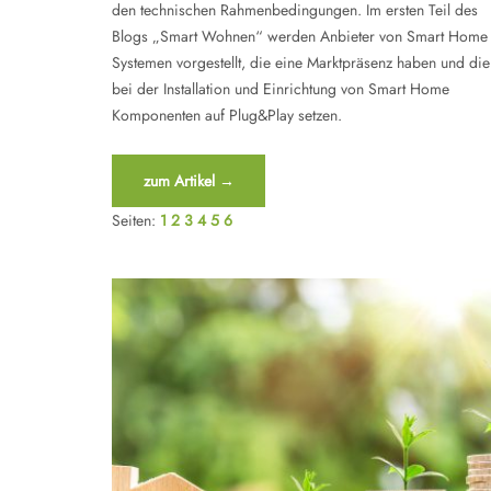
den technischen Rahmenbedingungen. Im ersten Teil des
Blogs „Smart Wohnen“ werden Anbieter von Smart Home
Systemen vorgestellt, die eine Marktpräsenz haben und die
bei der Installation und Einrichtung von Smart Home
Komponenten auf Plug&Play setzen.
“Smart
zum Artikel
→
Wohnen
Seiten:
1
2
3
4
5
6
–
Teil
1”