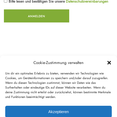
Bitte lesen und bestätigen Sie unsere
Datenschutzvereinbarungen
Cookie-Zustimmung verwalten
Um dir ein optimales Erlebnis zu bieten, verwenden wir Technologien wie
Cookies, um Geräteinformationen zu speichern und/oder darauf zuzugreifen.
Wenn du diesen Technologien zustimmst, können wir Daten wie das
Surfverhalten oder eindeutige IDs auf dieser Website verarbeiten. Wenn du
Copyright Smart Living - Anwendungen für Service-Wohnen GmbH,
deine Zustimmung nicht erteilst oder zurückziehst, können bestimmte Merkmale
2022
und Funktionen beeinträchtigt werden.
Impressum
Datenschutz
Akzeptieren
AGB