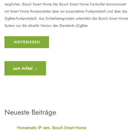
verglichen. Bosch Smart Home Der Bosch Smart Home Controller kommuniziert
mit Smart Home Komponenten über ein proprietäres Funkprotokoll und über das
ZigBee-Funkprotokoll. Aus Sicherheitsgründen unterstützt das Bosch Smart Home
System nur die aktuelle Version des Standards (ZigBee
WEITERLESEN
“Homematic
zum Artikel
→
IP
vers.
Bosch
Smart
Home”
Neueste Beiträge
Homematic IP vers. Bosch Smart Home